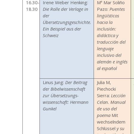
16.30-
Irene Weber Henking:
Mª Mar Soliño
18.30
Die Rolle der Verlage in
Pazo:
Puentes
der
lingüísticos
Übersetzungsgeschichte.
hacia la
Ein Beispiel aus der
inclusión:
Schweiz
didáctica y
traducción del
lenguaje
inclusivo del
alemán e inglés
al español
Linus Jung:
Der Beitrag
Julia M,
der Bibelwissenschaft
Piechocki
zur Übersetzungs-
Sierra:
Lección
wissenschaft: Hermann
Celan. Manual
Gunkel
de uso del
poema
Mit
wechselndem
Schlüssel
y su