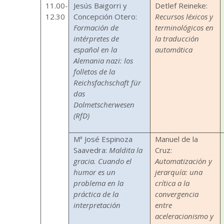
11.00-
Jesús Baigorri y
Detlef Reineke:
12.30
Concepción Otero:
Recursos léxicos y
Formación de
terminológicos en
intérpretes de
la traducción
español en la
automática
Alemania nazi: los
folletos de la
Reichsfachschaft für
das
Dolmetscherwesen
(RfD)
Mª José Espinoza
Manuel de la
Saavedra:
Maldita la
Cruz:
gracia. Cuando el
Automatización y
humor es un
jerarquía: una
problema en la
crítica a la
práctica de la
convergencia
interpretación
entre
aceleracionismo y