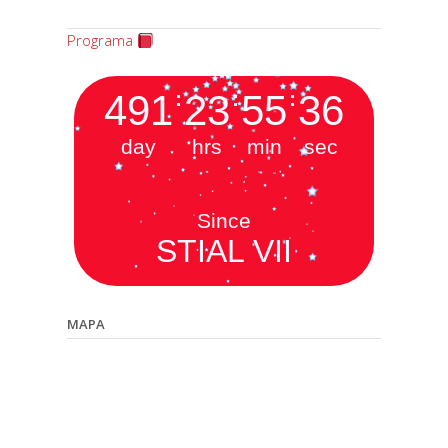
Programa
491
:
23
:
55
:
38
day
hrs
min
sec
Since
STIAL VII
MAPA