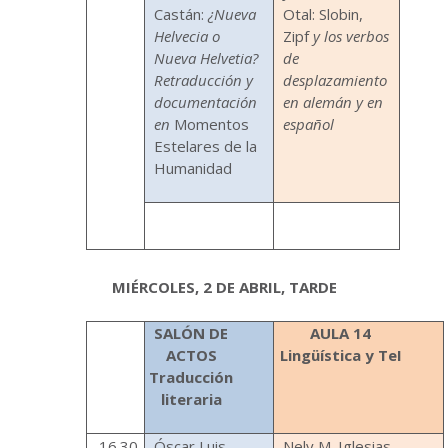
Castán:
¿Nueva
Otal: Slobin,
Helvecia o
Zipf
y los verbos
Nueva Helvetia?
de
Retraducción y
desplazamiento
documentación
en alemán y en
en
Momentos
español
Estelares de la
Humanidad
MIÉRCOLES, 2 DE ABRIL, TARDE
SALÓN DE
AULA 14
ACTOS
Lingüística y TeI
Traducción
literaria
16.30-
Óscar Luis
Nely M. Iglesias