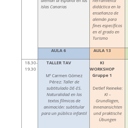
alemán al español en las
herramienta
Islas Canarias
didáctica en la
enseñanza de
alemán para
fines específicos
en el grado en
Turismo
AULA 6
AULA 13
18.30-
TALLER TAV
KI
19.30
WORKSHOP
Gruppe 1
Mª Carmen Gómez
Pérez:
Taller de
subtitulado DE-ES.
Detlef Reineke:
Naturalidad en los
KI –
textos fílmicos de
Grundlagen,
animación: subtitular
Innenansichten
para un público infantil
und praktische
Übungen