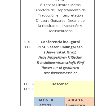
Dª Teresa Fuentes Morán,
Directora del Departamento de
Traducción e Interpretación
Dª Laura González, Decana de
la Facultad de Traducción y
Documentación
9.30-
Conferencia inaugural
11.00
Prof. Stefan Baumgarten
(Universität Graz)
Neue Perspektiven kritischer
Translationswissenschaft: Fünf
Thesen zur KI-gestützten
Translationsmaschine
11.00-
Descanso
11.30
SALÓN DE
AULA 14
ACTOS
Lingüística