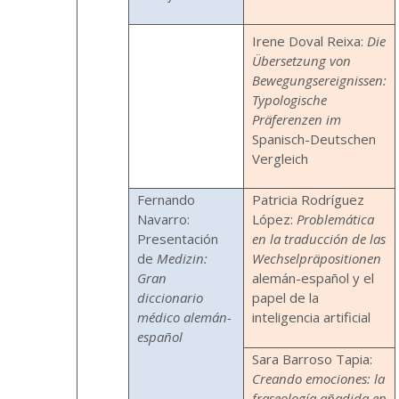
Irene Doval Reixa:
Die
Übersetzung von
Bewegungsereignissen:
Typologische
Präferenzen im
Spanisch-Deutschen
Vergleich
Fernando
Patricia Rodríguez
Navarro:
López:
Problemática
Presentación
en la traducción de las
de
Medizin:
Wechselpräpositionen
Gran
alemán-español y el
diccionario
papel de la
médico alemán-
inteligencia artificial
español
Sara Barroso Tapia:
Creando emociones: la
fraseología añadida en