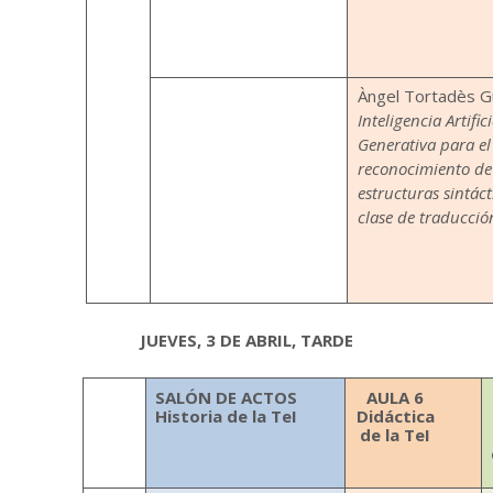
Àngel Tortadès G
Inteligencia Artifici
Generativa para el
reconocimiento de
estructuras
sintáct
clase de traducció
JUEVES, 3 DE ABRIL, TARDE
SALÓN DE ACTOS
AULA 6
Historia de la TeI
Didáctica
de la TeI