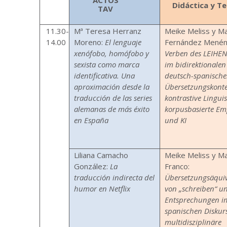
Didáctica y Te
TAV
11.30-
Mª Teresa Herranz
Meike Meliss y M
14.00
Moreno:
El lenguaje
Fernández Menén
xenófobo, homófobo y
Verben des LEIHE
sexista como marca
im bidirektionalen
identificativa. Una
deutsch-spanisch
aproximación desde la
Übersetzungskonte
traducción de las series
kontrastive Linguis
alemanas de más éxito
korpusbasierte Em
en España
und KI
Liliana Camacho
Meike Meliss y Ma
González:
La
Franco:
traducción indirecta del
Übersetzungsäqui
humor en Netflix
von „schreiben“ u
Entsprechungen i
spanischen Diskurs
multidisziplinäre