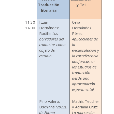
Traducción
y TeI
literaria
11.30-
Itziar
Celia
14.00
Hernández
Hernández
Rodilla:
Los
Pérez:
borradores del
Aplicaciones de
traductor como
la
objeto de
encapsulación y
estudio
la correferencia
anafóricas en
los estudios de
traducción
desde una
aproximación
experimental
Pino Valero:
Mathis Teucher
Dschinns
(2022),
y Adriana Cruz:
de Fatma
La marcación