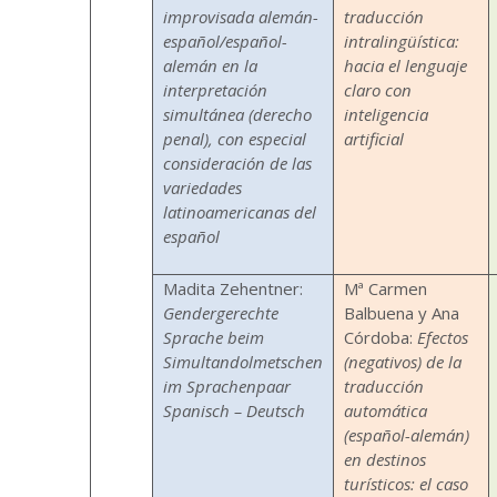
improvisada alemán-
traducción
español/español-
intralingüística:
alemán en la
hacia el lenguaje
interpretación
claro con
simultánea (derecho
inteligencia
penal), con especial
artificial
consideración de las
variedades
latinoamericanas del
español
Madita Zehentner:
Mª Carmen
Gendergerechte
Balbuena y Ana
Sprache beim
Córdoba:
Efectos
Simultandolmetschen
(negativos) de la
im Sprachenpaar
traducción
Spanisch – Deutsch
automática
(español-alemán)
en destinos
turísticos: el caso