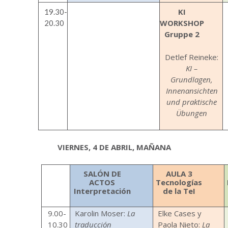
KI
19.30-
WORKSHOP
20.30
Gruppe 2
Detlef Reineke:
KI –
Grundlagen,
Innenansichten
und praktische
Übungen
VIERNES, 4 DE ABRIL, MAÑANA
SALÓN DE
AULA 3
ACTOS
Tecnologías
Interpretación
de la TeI
9.00-
Karolin Moser:
La
Elke Cases y
10.30
traducción
Paola Nieto:
La